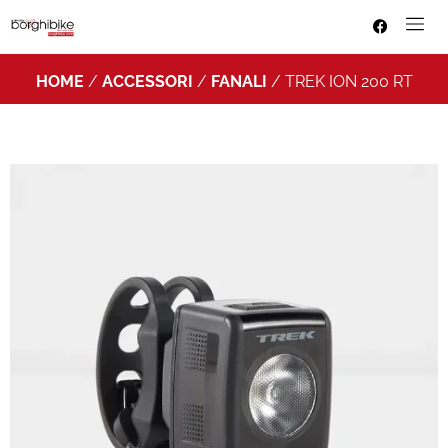
HOME
/
ACCESSORI
/
FANALI
/ TREK ION 200 RT