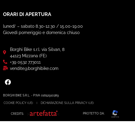
ORARI DI APERTURA
lunedì’ – sabato 8.30-12.30 / 15.00-19.00
Giovedì pomeriggio e domenica chiuso
Borghi Bike s.r.l. via Silvan, 8
44123 Mizzana (FE)
+39 0532 773011
vendite@borghibike.com
BORGHI BIKE S.R.L. - P:IVA 01652910389
COOKIE POLICY (UE)
DICHIARAZIONE SULLA PRIVACY (UE)
PROTETTO DA:
CREDITS: